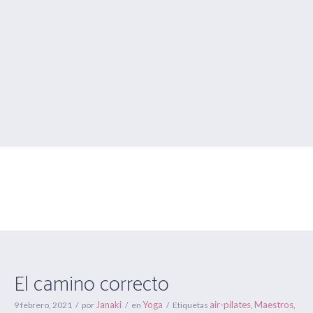
El camino correcto
Estás aquí:
Inicio
/
Yoga
/
El camino correcto
El camino correcto
Janaki
Yoga
air-pilates
Maestros
9 febrero, 2021
por
en
Etiquetas
,
,