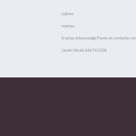
cojines
mantas
Si estas interesad@ Ponte en contacto con n
Janaki Alcalá 666763506