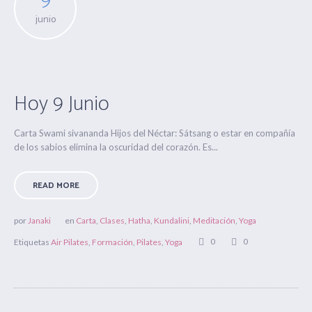
9
junio
Hoy 9 Junio
Carta Swami sivananda Hijos del Néctar: Sátsang o estar en compañía
de los sabios elimina la oscuridad del corazón. Es...
READ MORE
por
Janaki
en
Carta
,
Clases
,
Hatha
,
Kundalini
,
Meditación
,
Yoga
0
0
Etiquetas
Air Pilates
,
Formación
,
Pilates
,
Yoga