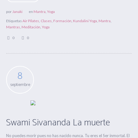
por
Janaki
en
Mantra
,
Yoga
Etiquetas
Air Pilates
,
Clases
,
Formación
,
Kundalini Yoga
,
Mantra
,
Mantras
,
Meditación
,
Yoga
0
0
8
septiembre
Swami Sivananda La muerte
No puedes morir pues no has nacido nunca. Tu eres el Ser inmortal. El