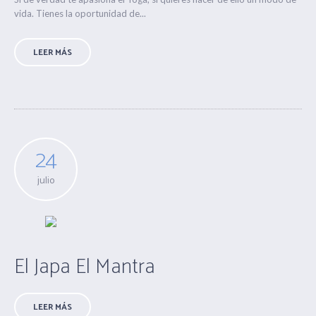
vida. Tienes la oportunidad de...
LEER MÁS
24
julio
El Japa El Mantra
LEER MÁS