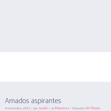
Amados aspirantes
Estás aquí:
Inicio
/
Maestros
/
Amados aspirantes
Amados aspirantes
Janaki
Maestros
Air Pilates
9 noviembre, 2021
por
en
Etiquetas
,