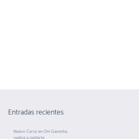
nandez nº 1
Telf 916475660 Movil 666763506
CONTACTA
ALQUILER DE SALA
Entradas recientes
Nuevo Curso en Om Ganesha,
vuelve a cuidarte