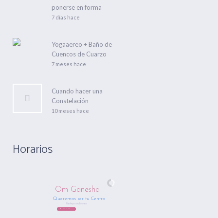
ponerse en forma
7 días hace
Yogaaereo + Baño de
Cuencos de Cuarzo
7 meses hace
Cuando hacer una
Constelación
10 meses hace
Horarios
Om Ganesha
Queremos ser tu Centro
Nos Importa tu Bienestar
Regístrate Ahora