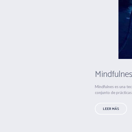
Mindfulne
Mindfulnes es una tecn
conjunto de prácticas
LEER MÁS