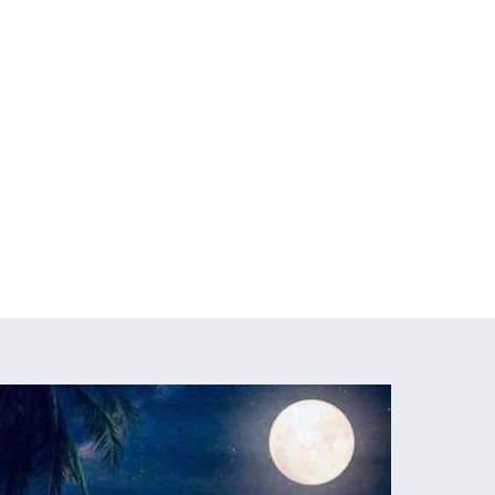
Centros Om Ganesha
Gran Capitán nº 16 y C/ Antonio Hér
HORARIOS
FORMACIONES
ONLINE
EVENTOS
BLOG
tiqueta: air pilate