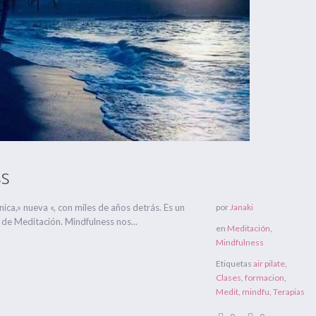
ss
ica,» nueva «, con miles de años detrás. Es un
por
Janaki
 de Meditación. Mindfulness nos...
en
Meditación
,
Mindfulness
Etiquetas
air pilate
,
Clases
,
formacion
,
Medit
,
mindfu
,
Terapias