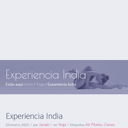
Experiencia India
Estás aquí:
Inicio
/
Yoga
/
Experiencia India
Experiencia India
Janaki
Yoga
Air Pilates
Clases
20 enero, 2025
por
en
Etiquetas
,
,