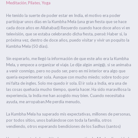
Meditación
Pilates
Yoga
,
,
He tenido la suerte de poder estar en India, el motivo era poder
participar unos días en la Kumbha Mela (una gran fiesta que se hace
cada doce años en Allahabad) Recuerdo cuando hace doce años vi en
televisión, que se estaba celebrando dicha fiesta, pensé: Haber si, la
próxima vez, dentro de doce años, puedo visitar y vivir un poquito la
Kumbha Mela (50 días).
Sin esperarlo, me llegó la información de que este año era la Kumbha
Mela, y empece a organizar el viaje. Le dije algún amig@, si se animaba
a venir conmigo, pero no pudo ser, pero en mi interior era algo que
queria experimentar sola. Aunque con mucho miedo; sobre todo por
mi falta de ingles. Solo me quedo ir sola. El ir sola a India, era una de
las cosas quehacia mucho tiempo, queria hacer. Ha sido maravillosa la
experiencia, la India me han acogido muy bien. Cuando necesitaba
ayuda, me arropaban.Me perdía menudo,
La Kumbha Mela ha superado mis expectativas, millones de personas,
por todos sitios, unos bañándose con toda la familia, otros
vendiendo, otros esperando bendiciones de los Sadhus (santos)