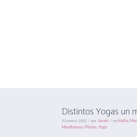
Distintos Yoga
Distintos Yogas un 
Janaki
Hatha
Man
31 enero, 2022
por
en
,
Mindfulness
Pilates
Yoga
,
,