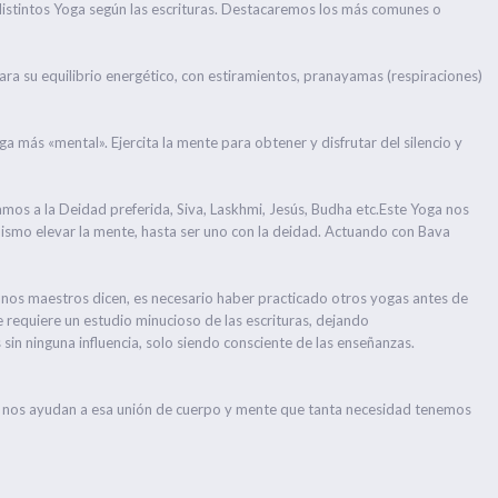
distintos Yoga según las escrituras. Destacaremos los más comunes o
para su equilibrio energético, con estiramientos, pranayamas (respiraciones)
a más «mental». Ejercita la mente para obtener y disfrutar del silencio y
amos a la Deidad preferida, Siva, Laskhmi, Jesús, Budha etc.Este Yoga nos
í mismo elevar la mente, hasta ser uno con la deidad. Actuando con Bava
unos maestros dicen, es necesario haber practicado otros yogas antes de
e requiere un estudio minucioso de las escrituras, dejando
sin ninguna influencia, solo siendo consciente de las enseñanzas.
, nos ayudan a esa unión de cuerpo y mente que tanta necesidad tenemos