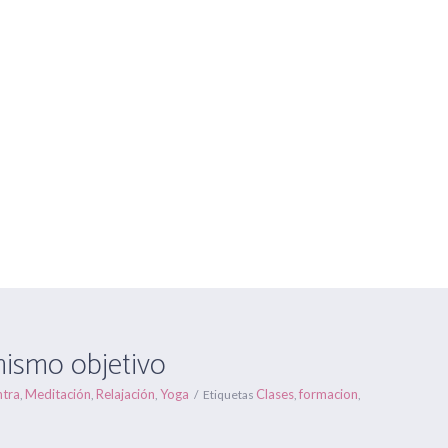
Centros Om Ganesha
Gran Capitán nº 16 y C/ Antonio Hér
HORARIOS
FORMACIONES
ONLINE
EVENTOS
BLOG
s un mismo objetivo
Estás aquí:
Inicio
/
mismo objetivo
tra
Meditación
Relajación
Yoga
Clases
formacion
,
,
,
Etiquetas
,
,