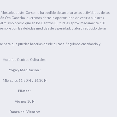
Móstoles , este .Curso no ha podido desarrollarse las actividades de las
ción Om Ganesha, queremos darte la oportunidad de venir a nuestras
or el mismo precio que en los Centros Culturales aproximadamente 60€
Siempre con las debidas medidas de Seguridad, y aforo reducido de un
nline para que puedas hacerlas desde tu casa. Seguimos enseñando y
Horarios Centros Culturales:
Yoga y Meditación :
Miercoles 11.30 H y 16.30 H
Pilates
:
Viernes 10 H
Danza del Vientre: