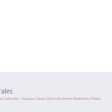
Centros Om Ganesha
Gran Capitán nº 16 y C/ Antonio Hér
HORARIOS
FORMACIONES
ONLINE
EVENTOS
BLOG
 Culturales
Estás aquí:
Inicio
/
Cen
rales
os Culturales
Clases
Danza del vientre
Meditación
Pilates
Etiquetas
,
,
,
,