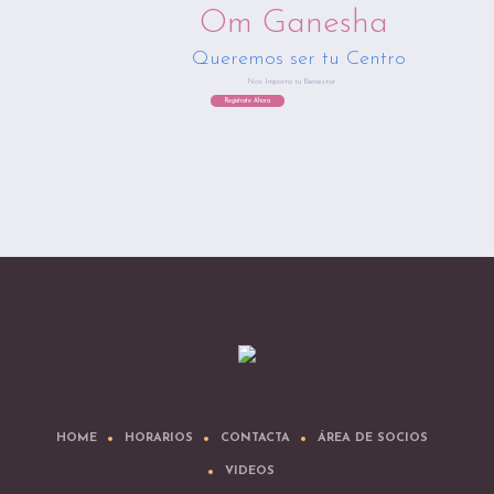
Om Ganesha
Queremos ser tu Centro
Nos Importa tu Bienestar
Regístrate Ahora
HOME
HORARIOS
CONTACTA
ÁREA DE SOCIOS
VIDEOS