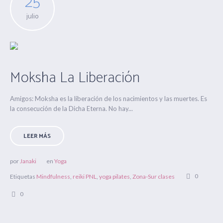
25
julio
Moksha La Liberación
Amigos: Moksha es la liberación de los nacimientos y las muertes. Es
la consecución de la Dicha Eterna. No hay...
LEER MÁS
por
Janaki
en
Yoga
0
Etiquetas
Mindfulness
,
reiki PNL
,
yoga pilates
,
Zona-Sur clases
0