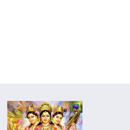
Centros Om Ganesha
Gran Capitán nº 16 y C/ Antonio Hér
HORARIOS
FORMACIONES
ONLINE
EVENTOS
BLOG
etiqueta: Navaratri