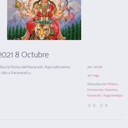
2021 8 Octubre
liza la Fiesta del Navaratri. Aquí adoramos
por
Janaki
 das a Saraswati y...
en
Yoga
Etiquetas
Air Pilates
,
formacion
,
Mantras
,
Navaratri
,
Yoga lentejas
0
0