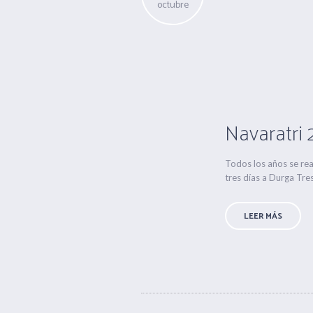
octubre
Navaratri 
Todos los años se rea
tres días a Durga Tres
LEER MÁS