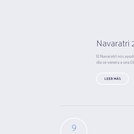
Navaratri 
El Navaratri nos ayud
día se venera a una Di
LEER MÁS
9