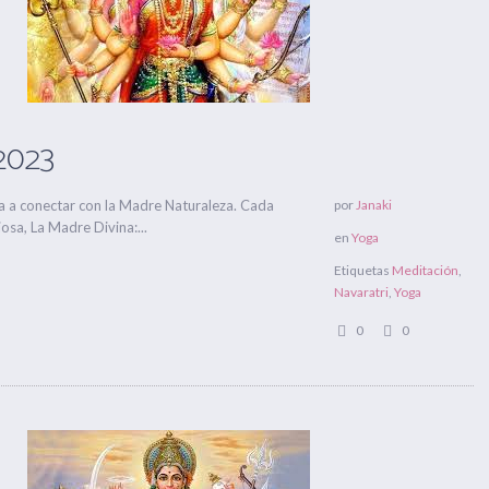
2023
a a conectar con la Madre Naturaleza. Cada
por
Janaki
osa, La Madre Divina:...
en
Yoga
Etiquetas
Meditación
,
Navaratri
,
Yoga
0
0