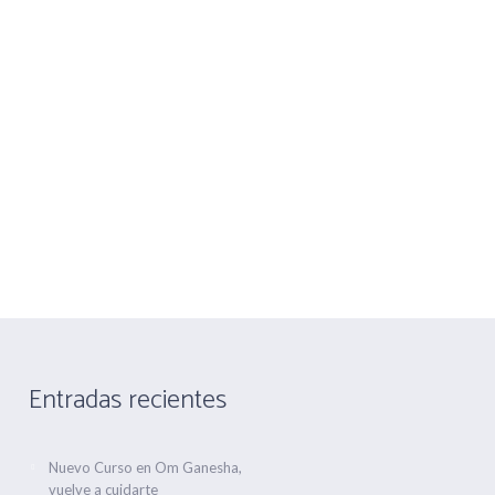
nandez nº 1
Telf 916475660 Movil 666763506
CONTACTA
ALQUILER DE SALA
Entradas recientes
Nuevo Curso en Om Ganesha,
vuelve a cuidarte