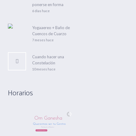
ponerse en forma
6 días hace
Yogaaereo + Baño de
Cuencos de Cuarzo
7 meses hace
Cuando hacer una
Constelación
10 meses hace
Horarios
Om Ganesha
Queremos ser tu Centro
Nos Importa tu Bienestar
Regístrate Ahora