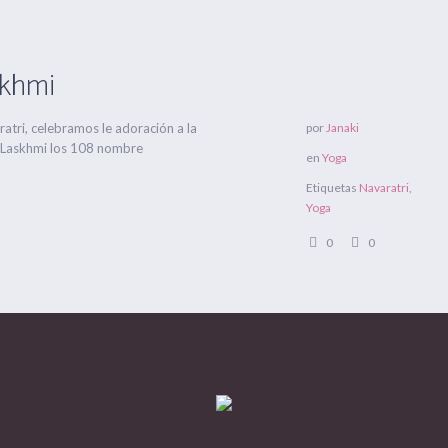
khmi
ratri, celebramos le adoración a la
por
Janaki
 Laskhmi los 108 nombre
en
Yoga
Etiquetas
Navaratri
,
Yoga
0
0