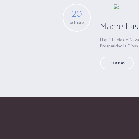
20
Madre Las
octubre
El quinto día del Nava
Prosperidad la Diosa
LEER MÁS