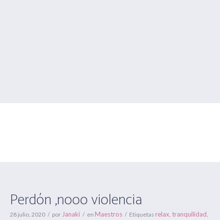
Perdón ,nooo violencia
Estás aquí:
Inicio
/
Maestros
/
Perdón ,nooo violencia
Perdón ,nooo violencia
Janaki
Maestros
relax
tranquilidad
28 julio, 2020
por
en
Etiquetas
,
,