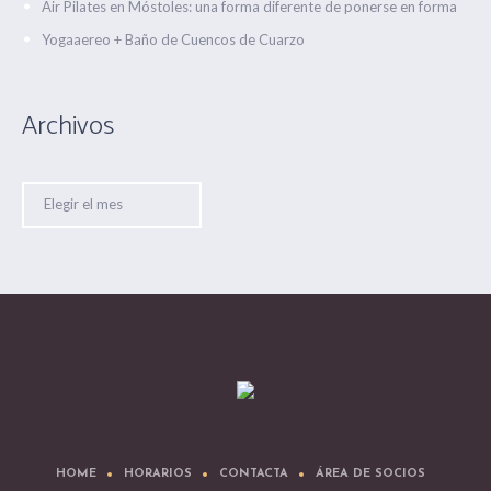
Air Pilates en Móstoles: una forma diferente de ponerse en forma
Yogaaereo + Baño de Cuencos de Cuarzo
Archivos
Archivos
HOME
HORARIOS
CONTACTA
ÁREA DE SOCIOS