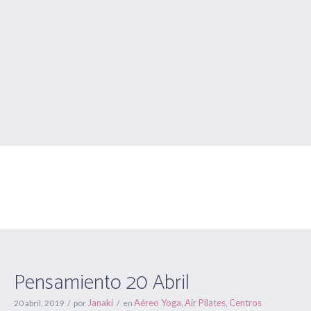
Pensamiento 20 Abril
Estás aquí:
Inicio
/
Aéreo Yoga
/
Pensamiento 20 Abril
Pensamiento 20 Abril
Janaki
Aéreo Yoga
Air Pilates
Centros
20 abril, 2019
por
en
,
,