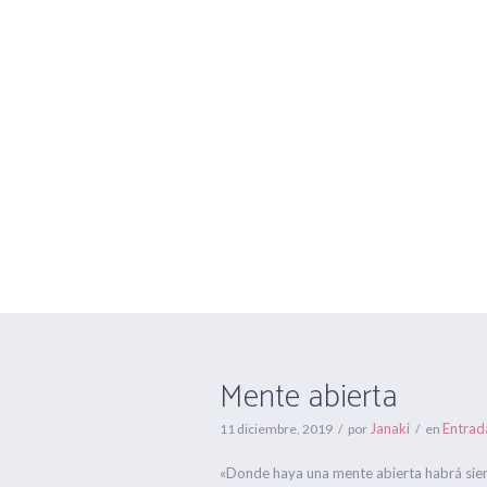
Mente abierta
Mente abierta
Janaki
Entrad
11 diciembre, 2019
por
en
«Donde haya una mente abierta habrá siem