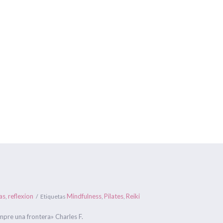
Centros Om Ganesha
Gran Capitán nº 16 y C/ Antonio Hér
HORARIOS
FORMACIONES
ONLINE
EVENTOS
BLOG
Estás aquí
as
reflexion
Mindfulness
Pilates
Reiki
,
Etiquetas
,
,
pre una frontera» Charles F.