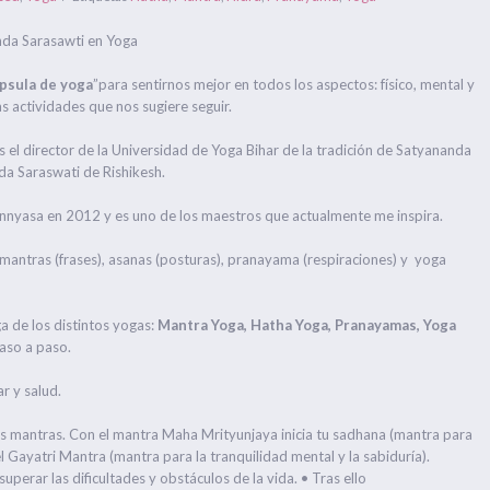
nda Sarasawti en Yoga
ápsula de yoga
”para sentirnos mejor en todos los aspectos: físico, mental y
as actividades que nos sugiere seguir.
 el director de la Universidad de Yoga Bihar de la tradición de Satyananda
da Saraswati de Rishikesh.
annyasa en 2012 y es uno de los maestros que actualmente me inspira.
antras (frases), asanas (posturas), pranayama (respiraciones) y yoga
a de los distintos yogas:
Mantra Yoga, Hatha Yoga, Pranayamas, Yoga
aso a paso.
ar y salud.
s mantras. Con el mantra Maha Mrityunjaya inicia tu sadhana (mantra para
el Gayatri Mantra (mantra para la tranquilidad mental y la sabiduría).
erar las dificultades y obstáculos de la vida. • Tras ello