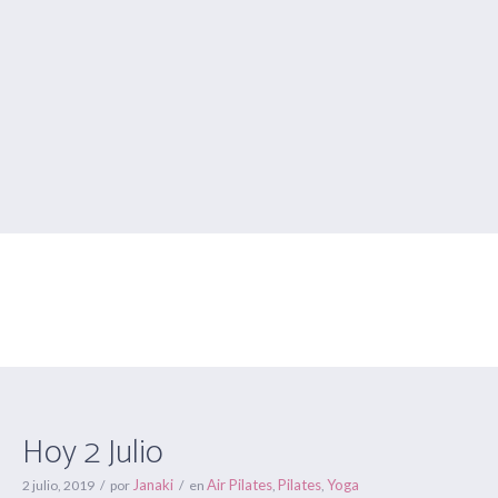
Hoy 2 Julio
Estás aquí:
Inicio
/
Air Pilates
/
Hoy 2 Julio
Hoy 2 Julio
Janaki
Air Pilates
Pilates
Yoga
2 julio, 2019
por
en
,
,