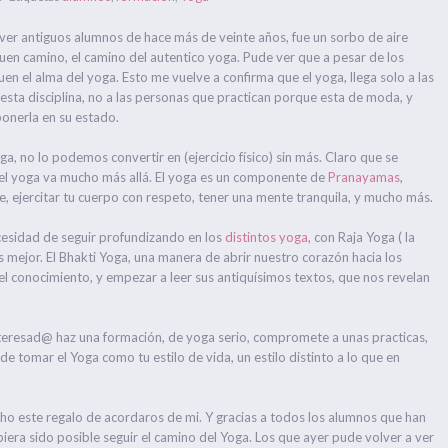
 ver antiguos alumnos de hace más de veinte años, fue un sorbo de aire
uen camino, el camino del autentico yoga. Pude ver que a pesar de los
en el alma del yoga. Esto me vuelve a confirma que el yoga, llega solo a las
ta disciplina, no a las personas que practican porque esta de moda, y
ponerla en su estado.
, no lo podemos convertir en (ejercicio físico) sin más. Claro que se
o el yoga va mucho más allá. El yoga es un componente de
Pranayamas
,
te, ejercitar tu cuerpo con respeto, tener una mente tranquila, y mucho más.
esidad de seguir profundizando en los
distintos yoga
, con Raja Yoga ( la
 mejor. El Bhakti Yoga, una manera de abrir nuestro corazón hacia los
 conocimiento, y empezar a leer sus antiquísimos textos, que nos revelan
teresad@ haz una formación, de yoga serio, compromete a unas practicas,
 de tomar el Yoga como tu estilo de vida, un estilo distinto a lo que en
o este regalo de acordaros de mi. Y gracias a todos los alumnos que han
ubiera sido posible seguir el camino del Yoga. Los que ayer pude volver a ver