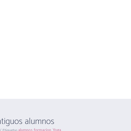
Centros Om Ganesha
Gran Capitán nº 16 y C/ Antonio Hér
HORARIOS
FORMACIONES
ONLINE
EVENTOS
BLOG
los antiguos
Estás aqu
ntiguos alumnos
alumnos
formacion
Yoga
Etiquetas
,
,