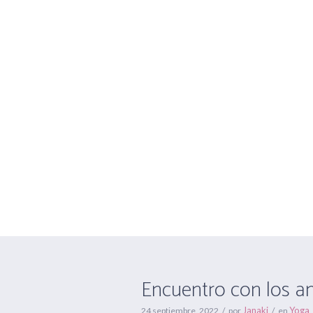
Encuentro con 
alumnos
Encuentro con los a
Janaki
Yoga
24 septiembre, 2022
por
en