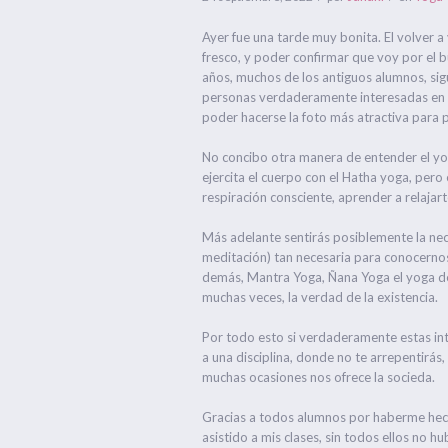
Ayer fue una tarde muy bonita. El volver a
fresco, y poder confirmar que voy por el b
años, muchos de los antiguos alumnos, sigu
personas verdaderamente interesadas en es
poder hacerse la foto más atractiva para 
No concibo otra manera de entender el yoga
ejercita el cuerpo con el Hatha yoga, per
respiración consciente, aprender a relajar
Más adelante sentirás posiblemente la nec
meditación) tan necesaria para conocernos
demás, Mantra Yoga, Ñana Yoga el yoga del
muchas veces, la verdad de la existencia.
Por todo esto si verdaderamente estas in
a una disciplina, donde no te arrepentirás,
muchas ocasiones nos ofrece la socieda.
Gracias a todos alumnos por haberme hech
asistido a mis clases, sin todos ellos no h