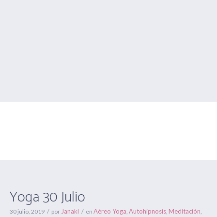
Yoga 30 Julio
Estás aquí:
Inicio
/
Aéreo Yoga
/
Yoga 30 Julio
Yoga 30 Julio
Janaki
Aéreo Yoga
Autohipnosis
Meditación
30 julio, 2019
por
en
,
,
,