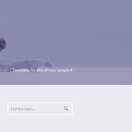
nandez nº 1
Telf 916475660 Movil 666763506
CONTACTA
ALQUILER DE SALA
Inicio
/
Timetable for WordPress sample 4