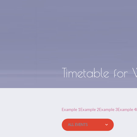
Timetable for
Example 1
Example 2
Example 3
Example 4
ALL EVENTS