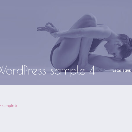
Centros Om Ganesha
Gran Capitán nº 16 y C/ Antonio Hér
HORARIOS
FORMACIONES
ONLINE
EVENTOS
BLOG
 WordPress sample 4
Estás aquí:
Example 5