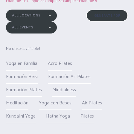
Example 1
Example 2
Example 3
Example 4
Example 5
ALL LOCATIONS
ALL EVENTS
No clases available!
Yoga en Familia
Acro Pilates
Formación Reiki
Formación Air Pilates
Formación Pilates
Mindfulness
Meditación
Yoga con Bebes
Air Pilates
Kundalini Yoga
Hatha Yoga
Pilates