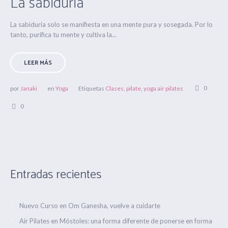
La sabiduria
La sabiduría solo se manifiesta en una mente pura y sosegada. Por lo
tanto, purifica tu mente y cultiva la...
LEER MÁS
0
por
Janaki
en
Yoga
Etiquetas
Clases
,
pilate
,
yoga air pilates
0
Entradas recientes
Nuevo Curso en Om Ganesha, vuelve a cuidarte
Air Pilates en Móstoles: una forma diferente de ponerse en forma