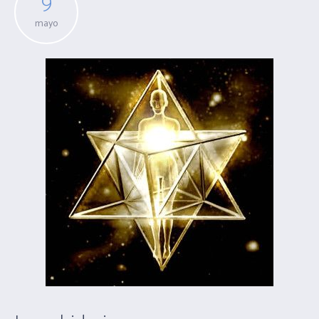
9
mayo