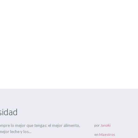
Centros Om Ganesha
Gran Capitán nº 16 y C/ Antonio Hér
HORARIOS
FORMACIONES
ONLINE
EVENTOS
BLOG
etiqueta: dar
sidad
iempre lo mejor que tengas: el mejor alimento,
por
Janaki
mejor leche y los...
en
Maestros