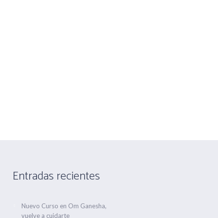
nandez nº 1
Telf 916475660 Movil 666763506
CONTACTA
ALQUILER DE SALA
Entradas recientes
Nuevo Curso en Om Ganesha,
vuelve a cuidarte