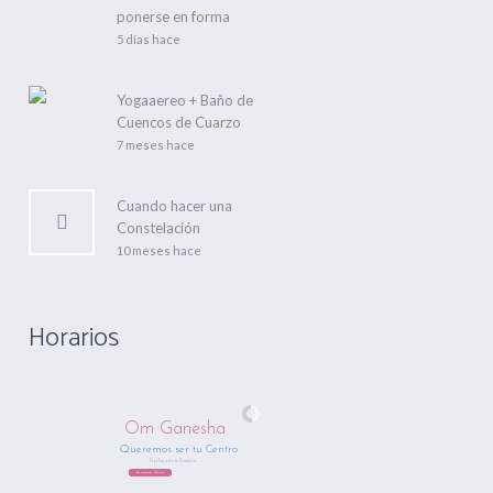
ponerse en forma
5 días hace
Yogaaereo + Baño de
Cuencos de Cuarzo
7 meses hace
Cuando hacer una
Constelación
10 meses hace
Horarios
Om Ganesha
Queremos ser tu Centro
Nos Importa tu Bienestar
Regístrate Ahora