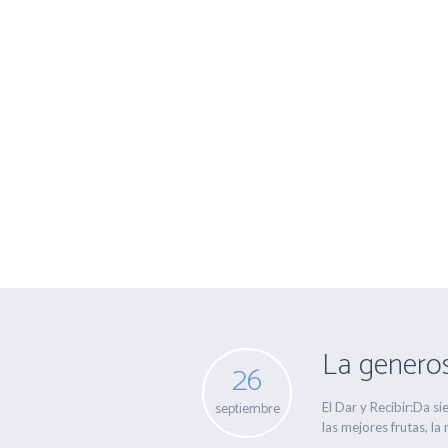
Archivo para 
La genero
26
septiembre
El Dar y Recibir:Da s
las mejores frutas, la 