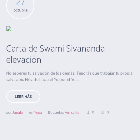
27
octubre
Carta de Swami Sivananda
elevación
No esperes tu salvación de los demás. Tendrás que trabajar tu propia
salvación. Elévate hacia el Yo por el Yo....
LEER MÁS
0
0
por
Janaki
en
Yoga
Etiquetas
Air
,
carta