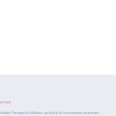
Centros Om Ganesha
Gran Capitán nº 16 y C/ Antonio Hér
HORARIOS
FORMACIONES
ONLINE
EVENTOS
BLOG
ual
Estás aquí
gorized
ituales. Persigue tu Sádhana. (práctica) el conocimiento aparecerá