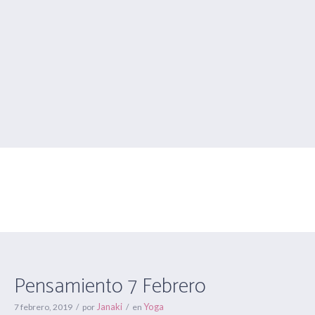
Pensamiento 7 Febrero
Estás aquí:
Inicio
/
Yoga
/
Pensamiento 7 Febrero
Pensamiento 7 Febrero
Janaki
Yoga
7 febrero, 2019
por
en