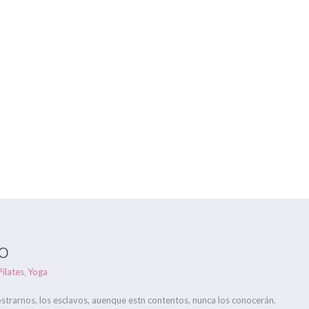
Centros Om Ganesha
Gran Capitán nº 16 y C/ Antonio Hér
HORARIOS
FORMACIONES
ONLINE
EVENTOS
BLOG
5 Marzo
Estás aqu
o
Pilates
Yoga
,
ostrarnos, los esclavos, auenque estn contentos, nunca los conocerán.