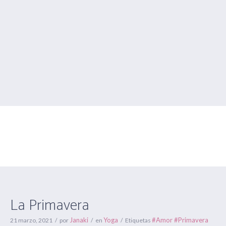
La Primavera
Estás aquí:
Inicio
/
Yoga
/
La Primavera
La Primavera
Janaki
Yoga
#Amor #Primavera
21 marzo, 2021
por
en
Etiquetas