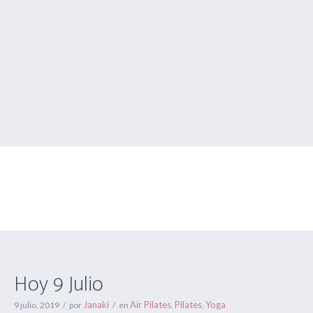
Hoy 9 Julio
Estás aquí:
Inicio
/
Air Pilates
/
Hoy 9 Julio
Hoy 9 Julio
Janaki
Air Pilates
Pilates
Yoga
9 julio, 2019
por
en
,
,