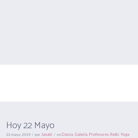
Hoy 22 Mayo
Estás aquí:
Inicio
/
Danza
/
Hoy 22 Mayo
Hoy 22 Mayo
Janaki
Danza
Galeria
Profesores
Reiki
Yoga
22 mayo, 2019
por
en
,
,
,
,