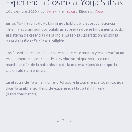
Experiencia Cósmica. Yoga Sutras
Janaki
Yoga
Yoga
10 diciembre, 2020
por
en
Etiquetas
En los Yoga Sutras de Patanjali nos habla de la Supraconsciencia
.Ritam y sytyam son dos palabras sobre las que se fundamenta todo
el sistema de creencias de la India. La fe y la superstición no son la
base de la filosofía ni de la religión.
Los filósofos de la india consideran que este mundo y esa creación no
es solamente un proceso de la evolución, ni que solo sea una
manifestación de la naturaleza o de la materia. Consideran que la
causa raid es la energía.
En el sutra de Patanjali numero 48 sobre la Experiencia Cósmica, nos
dice Ratambharad (lleno de experiencia) tatra (ahí) Prajña
(supraconsciencia).
0
0