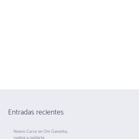
nandez nº 1
Telf 916475660 Movil 666763506
CONTACTA
ALQUILER DE SALA
Estás aquí:
Inicio
/
Pilates
Entradas recientes
Nuevo Curso en Om Ganesha,
vuelve a cuidarte