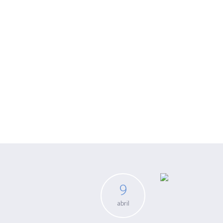
Archivo de
ca
9
abril