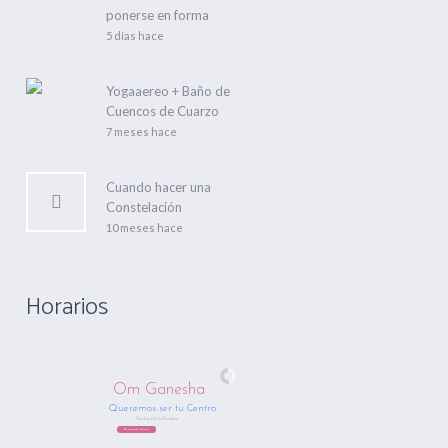
ponerse en forma
5 días hace
Yogaaereo + Baño de
Cuencos de Cuarzo
7 meses hace
Cuando hacer una
Constelación
10 meses hace
Horarios
Om Ganesha
Queremos ser tu Centro
Nos Importa tu Bienestar
Regístrate Ahora