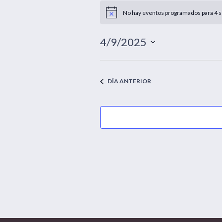
Eventos
No hay eventos programados para 4 se
Aviso
en
4
4/9/2025
septiembre,
Selecciona
la
2025
fecha.
DÍA ANTERIOR