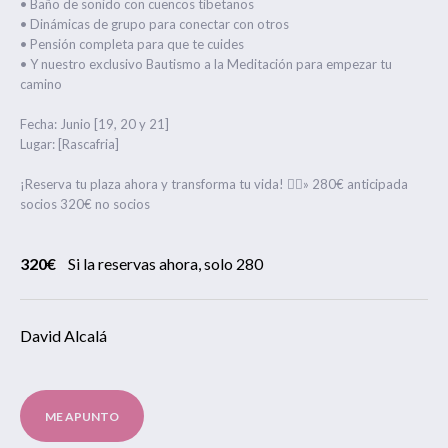
•⁠ ⁠Baño de sonido con cuencos tibetanos
•⁠ ⁠Dinámicas de grupo para conectar con otros
•⁠ ⁠Pensión completa para que te cuides
•⁠ ⁠Y nuestro exclusivo Bautismo a la Meditación para empezar tu
camino
Fecha: Junio [19, 20 y 21]
Lugar: [Rascafria]
¡Reserva tu plaza ahora y transforma tu vida! 💆‍♀️» 280€ anticipada
socios 320€ no socios
320€
Si la reservas ahora, solo 280
David Alcalá
ME APUNTO