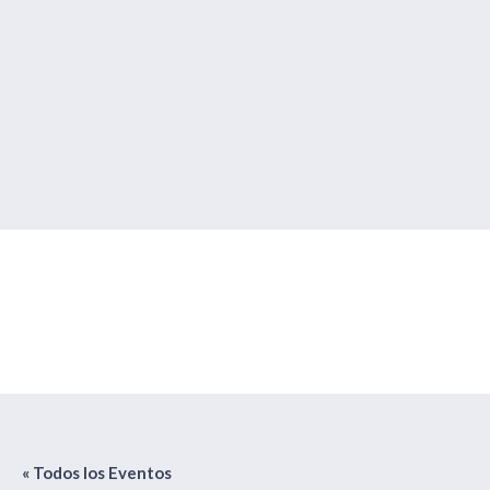
Retiro Espiritual en
Rascafría
« Todos los Eventos