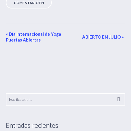
Navegación
«
Día Internacional de Yoga
ABIERTO EN JULIO
»
Puertas Abiertas
del
Evento
Entradas recientes