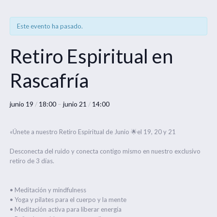
Este evento ha pasado.
Retiro Espiritual en
Rascafría
junio 19
/
18:00
–
junio 21
/
14:00
«Únete a nuestro Retiro Espiritual de Junio 🌟el 19, 20 y 21
Desconecta del ruido y conecta contigo mismo en nuestro exclusivo
retiro de 3 días.
•⁠ ⁠Meditación y mindfulness
•⁠ ⁠Yoga y pilates para el cuerpo y la mente
•⁠ ⁠Meditación activa para liberar energía