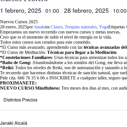
1 febrero, 2025
28 febrero, 2025
01:00
10:00
/
–
/
Nuevos Cursos 2025
28 enero, 2025por
Janaki
en
Clases
,
Terapias naturales
,
Yoga
Etiquetas
Empezamos un nuevo recorrido con nuevos cursos y metas nuevas,
Creo que es el momento de subir el nivel de energía en la vida.
Todos estos cursos son creados para este cometido.
*El Curso más avanzado, aprendiendo con las
técnicas avanzadas de
*El Curso de Meditación:
Técnicas para llegar a la Meditación
*Constelaciones Familiares
: Unas técnicas para armonizar todos los a
*Baño de Gong:
Abandonándome a los sonidos del Gong, me lleva arm
*Reiki:
Todos los niveles de Reiki, son de autosanación y sanando a lo
Te recuerdo que hacemos distintas técnicas de sanción natural, que su
Pide cita. 666 76 35 b 06 o INSCRIBETE a cualquier taller, seguro que
PROXIMANETE:
NUEVO CURSO Mindfulness:
Tres meses dos dias al mes, con audio
Distintos Precios
Janaki Alcalá