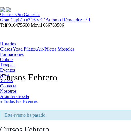
Centros Om Ganesha
Gran Capitán nº 16 y C/ Antonio Hérnandez nº 1
Telf 916475660 Movil 666763506
Horarios
Clases Yoga,Pilates,Air-Pilates Móstoles
Formaciones
Online
Terapias
Eventos
Cursos Febrero
Blog
Videos
Contacta
Nosotros
Alquiler de sala
« Todos los Eventos
Este evento ha pasado.
Cursos Febrero