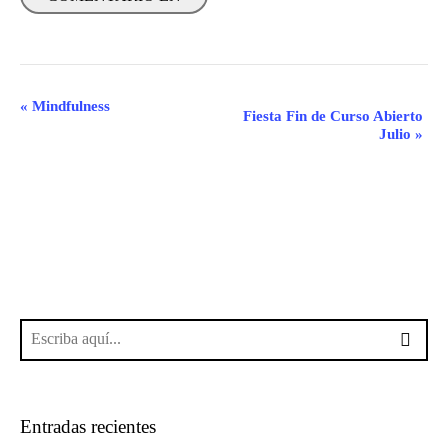
Navegación
«
Mindfulness
Fiesta Fin de Curso Abierto
del
Julio
»
Evento
Entradas recientes