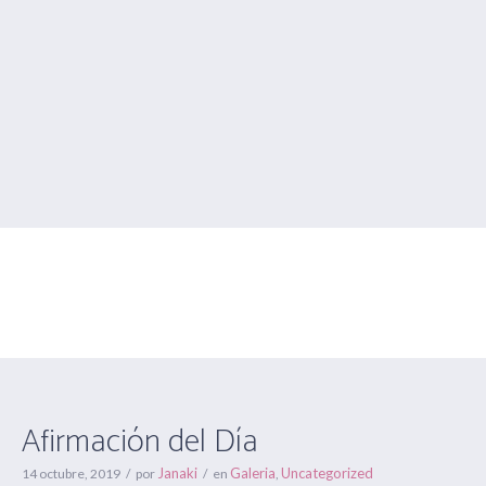
Afirmación del Día
Estás aquí:
Inicio
/
Galeria
/
Afirmación del Día
Afirmación del Día
Janaki
Galeria
Uncategorized
14 octubre, 2019
por
en
,