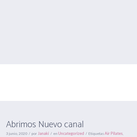
Abrimos Nuevo canal
Estás aquí:
Inicio
/
Uncategorized
/
Abrimos Nuevo canal
Abrimos Nuevo canal
Janaki
Uncategorized
Air Pilates
3 junio, 2020
por
en
Etiquetas
,