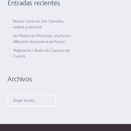
Entradas recientes
Nuevo Curso en Om Ganesha,
vuelve a cuidarte
Air Pilates en Móstoles: una forma
diferente de ponerse en forma
Yogaaereo + Baño de Cuencos de
Cuarzo
Archivos
Archivos