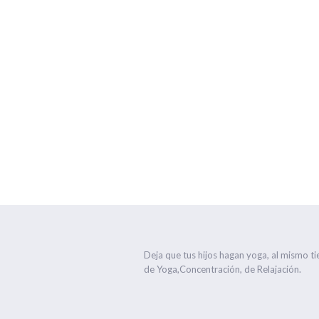
Yoga en Famil
Deja que tus hijos hagan yoga, al mismo t
de Yoga,Concentración, de Relajación.