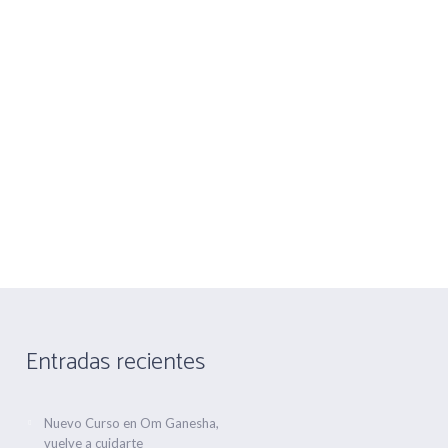
nandez nº 1
Telf 916475660 Movil 666763506
CONTACTA
ALQUILER DE SALA
Entradas recientes
Nuevo Curso en Om Ganesha,
vuelve a cuidarte