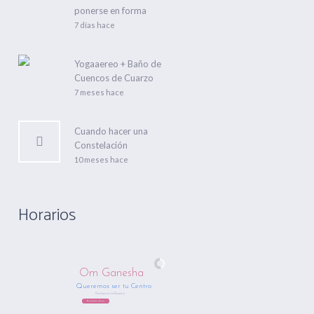
ponerse en forma
7 días hace
Yogaaereo + Baño de
Cuencos de Cuarzo
7 meses hace
Cuando hacer una
Constelación
10 meses hace
Horarios
Om Ganesha
Queremos ser tu Centro
Nos Importa tu Bienestar
Regístrate Ahora