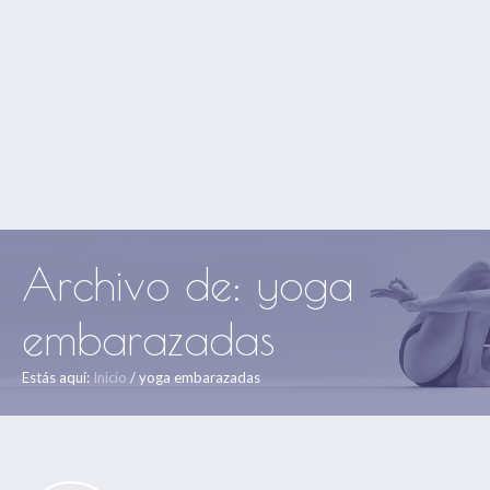
Archivo de: yoga
embarazadas
Estás aquí:
Inicio
/
yoga embarazadas