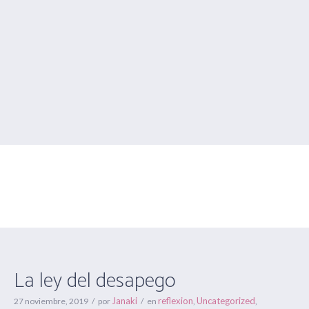
La ley del desapego
Estás aquí:
Inicio
/
reflexion
/
La ley del desapego
La ley del desapego
Janaki
reflexion
Uncategorized
27 noviembre, 2019
por
en
,
,