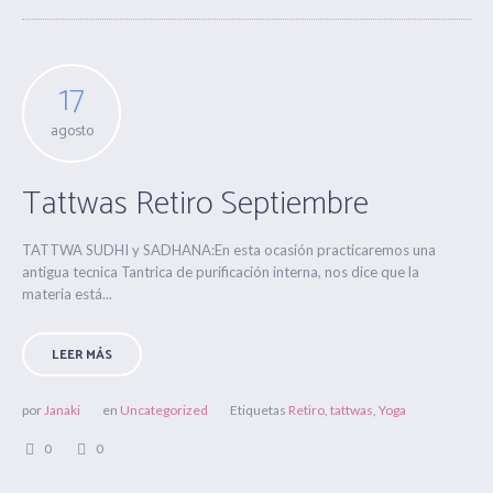
17
agosto
Tattwas Retiro Septiembre
TATTWA SUDHI y SADHANA:En esta ocasión practicaremos una
antigua tecnica Tantrica de purificación interna, nos dice que la
materia está...
LEER MÁS
por
Janaki
en
Uncategorized
Etiquetas
Retiro
,
tattwas
,
Yoga
0
0