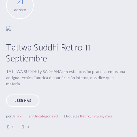
21
agosto
Tattwa Suddhi Retiro 11
Septiembre
TATTWA SUDDHI y SADHANA: En esta ocasión practicaremos una
antigua tecnica Tantrica de purificación interna, nos dice que la
materia...
LEER MÁS
por
Janaki
en
Uncategorized
Etiquetas
Retiro
,
Tatwas
,
Yoga
0
0