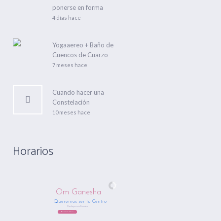
ponerse en forma
4 días hace
Yogaaereo + Baño de
Cuencos de Cuarzo
7 meses hace
Cuando hacer una
Constelación
10 meses hace
Horarios
Om Ganesha
Queremos ser tu Centro
Nos Importa tu Bienestar
Regístrate Ahora