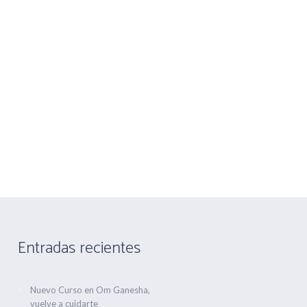
nandez nº 1
Telf 916475660 Movil 666763506
CONTACTA
ALQUILER DE SALA
Entradas recientes
Nuevo Curso en Om Ganesha,
vuelve a cuidarte