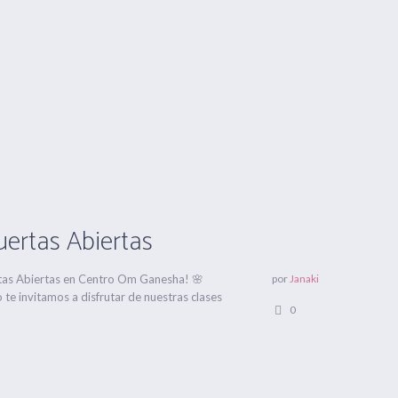
ertas Abiertas
tas Abiertas en Centro Om Ganesha! 🌸
por
Janaki
 te invitamos a disfrutar de nuestras clases
0