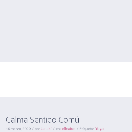
Calma Sentido Comú
Estás aquí:
Inicio
/
reflexion
/
Calma Sentido Comú
Calma Sentido Comú
Janaki
reflexion
Yoga
10 marzo, 2020
por
en
Etiquetas