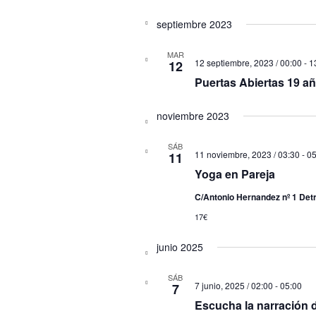
Selecciona
la
septiembre 2023
fecha.
MAR
12 septiembre, 2023 / 00:00
-
1
12
Puertas Abiertas 19 a
noviembre 2023
SÁB
11 noviembre, 2023 / 03:30
-
05
11
Yoga en Pareja
C/Antonio Hernandez nº 1 Det
17€
junio 2025
SÁB
7 junio, 2025 / 02:00
-
05:00
7
Escucha la narración 