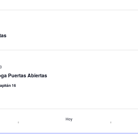
tas
00
oga Puertas Abiertas
apitán 16
Hoy